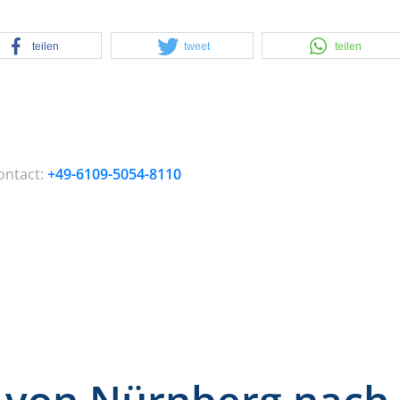
teilen
tweet
teilen
ontact:
+49-6109-5054-8110