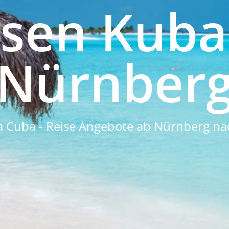
isen Kuba
Nürnber
 Cuba - Reise Angebote ab Nürnberg n