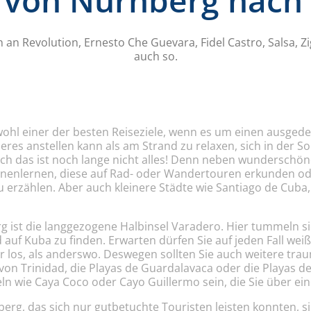
 von Nürnberg nach 
n Revolution, Ernesto Che Guevara, Fidel Castro, Salsa, Zi
auch so.
t wohl einer der besten Reiseziele, wenn es um einen ausge
eres anstellen kann als am Strand zu relaxen, sich in der
och das ist noch lange nicht alles! Denn neben wunderschö
nenlernen, diese auf Rad- oder Wandertouren erkunden oder
 erzählen. Aber auch kleinere Städte wie Santiago de Cuba, 
rg ist die langgezogene Halbinsel Varadero. Hier tummeln
d auf Kuba zu finden. Erwarten dürfen Sie auf jeden Fall w
hr los, als anderswo. Deswegen sollten Sie auch weitere tr
on Trinidad, die Playas de Guardalavaca oder die Playas de
ln wie Caya Coco oder Cayo Guillermo sein, die Sie über ei
berg, das sich nur gutbetuchte Touristen leisten konnten, si