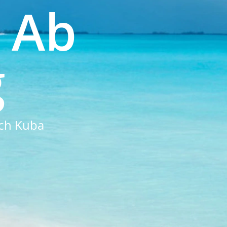
 Ab
g
ach Kuba