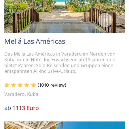
Meliá Las Américas
Das Meliá Las Américas in Varadero im Norden von
Kuba ist ein Hotel für Erwachsene ab 18 Jahren und
bietet Paaren, Solo-Reisenden und Gruppen einen
entspannten All-Inclusive-Urlaub...
(1010 review)
Varadero, Kuba
ab
1113 Euro