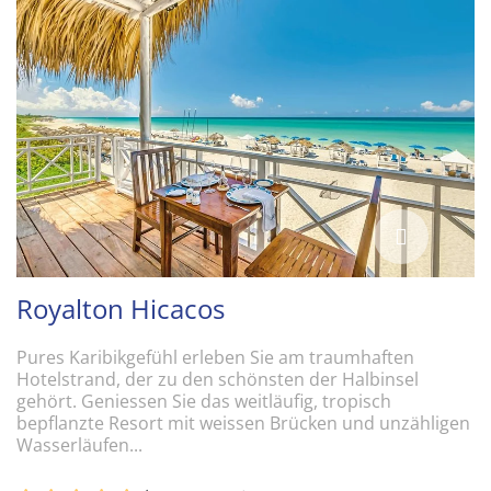
Royalton Hicacos
Pures Karibikgefühl erleben Sie am traumhaften
Hotelstrand, der zu den schönsten der Halbinsel
gehört. Geniessen Sie das weitläufig, tropisch
bepflanzte Resort mit weissen Brücken und unzähligen
Wasserläufen...