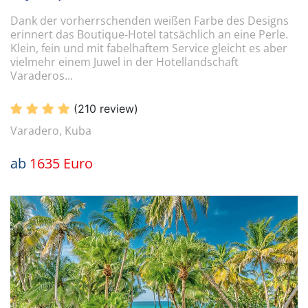
Dank der vorherrschenden weißen Farbe des Designs
erinnert das Boutique-Hotel tatsächlich an eine Perle.
Klein, fein und mit fabelhaftem Service gleicht es aber
vielmehr einem Juwel in der Hotellandschaft
Varaderos...
(210 review)
Varadero, Kuba
ab
1635 Euro