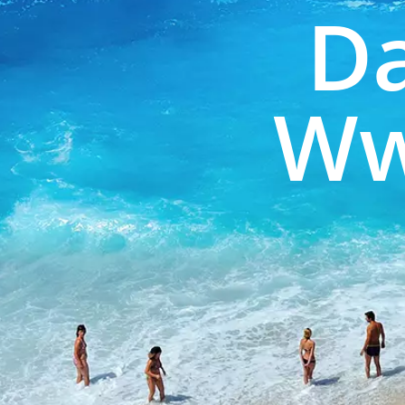
Da
Ww