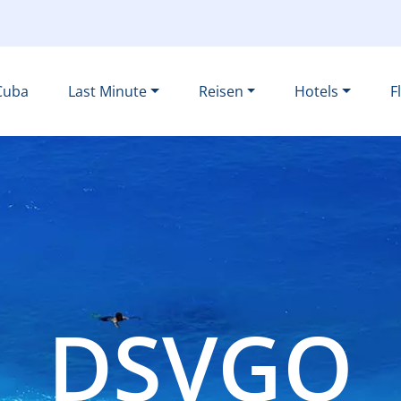
Cuba
Last Minute
Reisen
Hotels
F
DSVGO