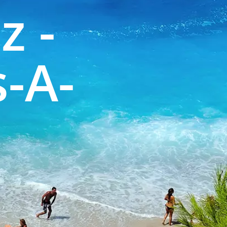
z -
-A-